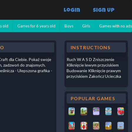
Login
Sign Up
s old
Games for 6 years old
Boys
Girls
Games with no ad
MO
INSTRUCTIONS
raft dla Ciebie. Pokaż swoje
Ruch W A S D Zniszczenie
om, zadzwoń do znajomych.
Kliknięcie lewym przyciskiem
ślnicza - Ulepszona grafika -
Budowanie Kliknięcie prawym
przyciskiem Zakończ Ucieczka
POPULAR GAMES