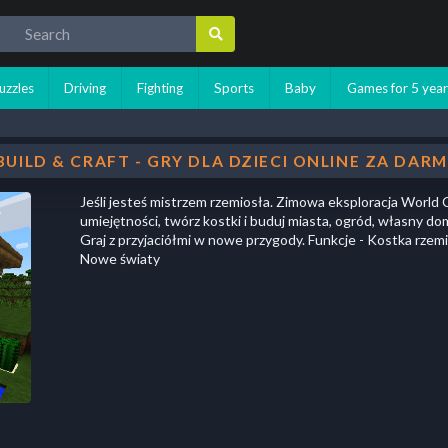
uzzles
Driving
Fighting
Sports
Baby
Games for 5 year
UILD & CRAFT - GRY DLA DZIECI ONLINE ZA DAR
Jeśli jesteś mistrzem rzemiosła. Zimowa eksploracja World C
umiejętności, twórz kostki i buduj miasta, ogród, własny d
Graj z przyjaciółmi w nowe przygody. Funkcje - Kostka rzemie
Nowe światy