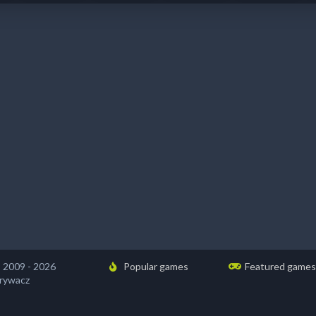
2009 - 2026
Popular games
Featured games
rywacz