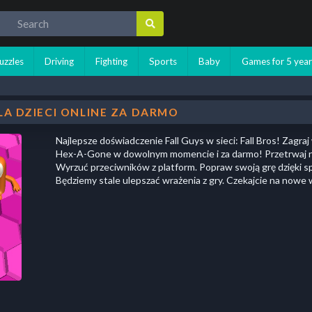
uzzles
Driving
Fighting
Sports
Baby
Games for 5 year
DLA DZIECI ONLINE ZA DARMO
Najlepsze doświadczenie Fall Guys w sieci: Fall Bros! Zagra
Hex-A-Gone w dowolnym momencie i za darmo! Przetrwaj naj
Wyrzuć przeciwników z platform. Popraw swoją grę dzięki 
Będziemy stale ulepszać wrażenia z gry. Czekajcie na nowe