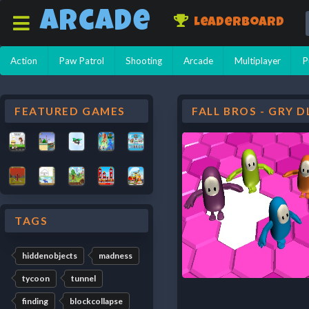
Arcade
Leaderboard
Action
Paw Patrol
Shooting
Arcade
Multiplayer
P
FEATURED GAMES
FALL BROS - GRY 
TAGS
hiddenobjects
madness
tycoon
tunnel
finding
blockcollapse