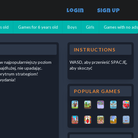
Login
Sign Up
s old
Games for 6 years old
Boys
Girls
Games with no ad
INSTRUCTIONS
j w najpopularniejszy poziom
WASD, aby przenieść SPACJĘ,
dłużej, nie upadając.
aby skoczyć
sprytnym strategiom!
 wydania!
POPULAR GAMES