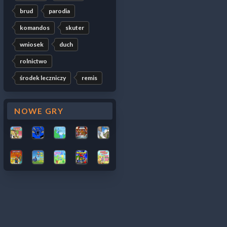
brud
parodia
komandos
skuter
wniosek
duch
rolnictwo
środek leczniczy
remis
NOWE GRY