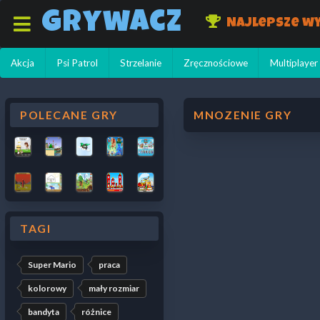
Grywacz
Najlepsze wy
Akcja
Psi Patrol
Strzelanie
Zręcznościowe
Multiplayer
POLECANE GRY
MNOZENIE GRY
TAGI
Super Mario
praca
kolorowy
mały rozmiar
bandyta
różnice