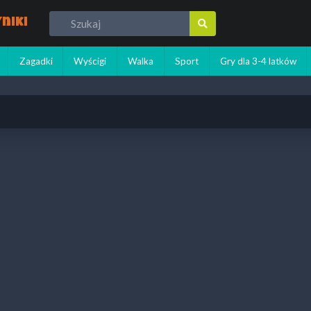
niki
Zagadki
Wyścigi
Walka
Sport
Gry dla 3-4 latków