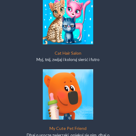
Cat Hair Salon
Myj, tnij, zwijaj i koloruj sierść i futro
My Cute Pet Friend
Dbaj o urocze zwierzaki, opiekuj się nim, dbaj o