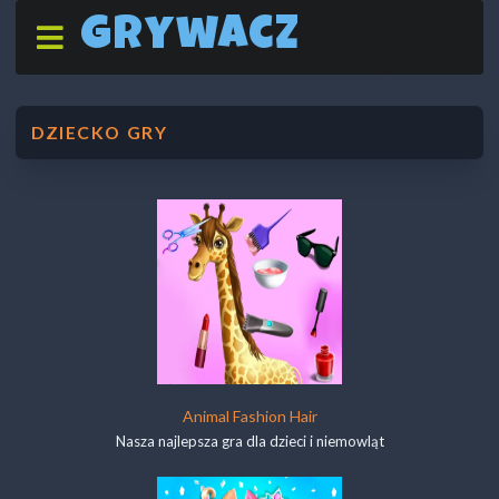
Grywacz
DZIECKO GRY
Animal Fashion Hair
Nasza najlepsza gra dla dzieci i niemowląt